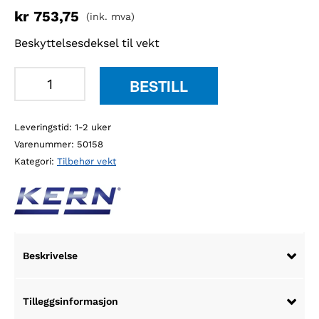
kr
753,75
(ink. mva)
Beskyttelsesdeksel til vekt
Kern
BESTILL
YBA-
A06S05
Leveringstid: 1-2 uker
beskyttelsesdeksel
Varenummer:
50158
antall
Kategori:
Tilbehør vekt
Beskrivelse
Tilleggsinformasjon