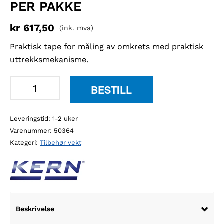
PER PAKKE
kr
617,50
(ink. mva)
Praktisk tape for måling av omkrets med praktisk
uttrekksmekanisme.
Kern
BESTILL
MSW
måleteip,
Leveringstid: 1-2 uker
5
Varenummer:
50364
stk
Kategori:
Tilbehør vekt
per
pakke
antall
Beskrivelse