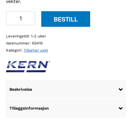
vekter.
Kern
BESTILL
KUM-
06
Leveringstid: 1-2 uker
Bluetooth
Varenummer:
50410
adapter
Kategori:
Tilbehør vekt
antall
Beskrivelse
Tilleggsinformasjon