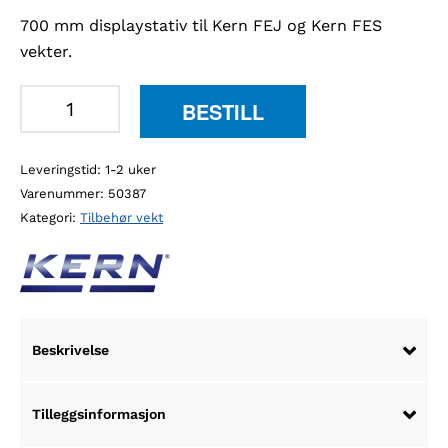
700 mm displaystativ til Kern FEJ og Kern FES
vekter.
Kern
BESTILL
FEJ-
A05
Leveringstid: 1-2 uker
700mm
Varenummer:
50387
stativ
Kategori:
Tilbehør vekt
antall
Beskrivelse
Tilleggsinformasjon