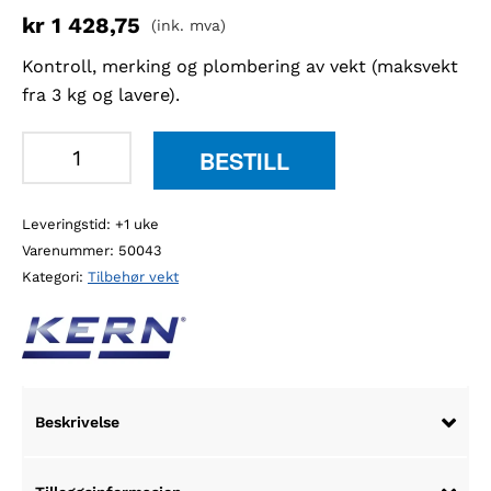
kr
1 428,75
(ink. mva)
Kontroll, merking og plombering av vekt (maksvekt
fra 3 kg og lavere).
Kern
BESTILL
965-
227
Leveringstid: +1 uke
godkjenning
Varenummer:
50043
for
Kategori:
Tilbehør vekt
kjøp
og
salg
antall
Beskrivelse