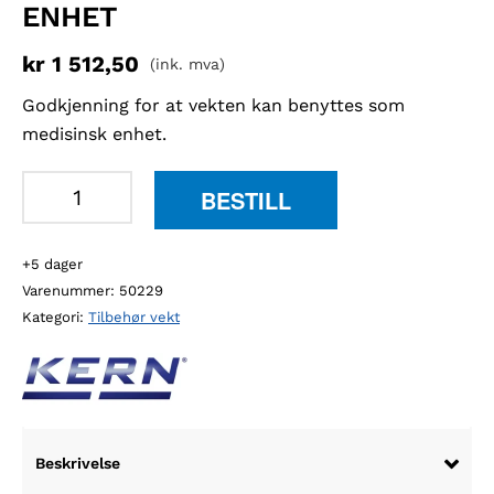
ENHET
kr
1 512,50
(ink. mva)
Godkjenning for at vekten kan benyttes som
medisinsk enhet.
Kern
BESTILL
965-
129
+5 dager
verifisering
Varenummer:
50229
for
Kategori:
Tilbehør vekt
bruk
som
medisinsk
enhet
antall
Beskrivelse