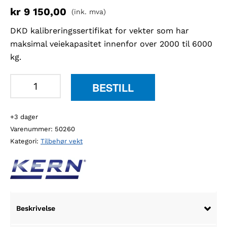
kr
9 150,00
(ink. mva)
DKD kalibreringssertifikat for vekter som har
maksimal veiekapasitet innenfor over 2000 til 6000
kg.
Kern
BESTILL
963-
132
+3 dager
DKD
Varenummer:
50260
kalibreringssertifikat
Kategori:
Tilbehør vekt
antall
Beskrivelse