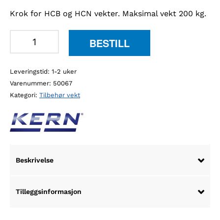
Krok for HCB og HCN vekter. Maksimal vekt 200 kg.
Kern
BESTILL
HCB-
A02
Leveringstid: 1-2 uker
krok
Varenummer:
50067
for
Kategori:
Tilbehør vekt
HCB
og
HCN
vekter
antall
Beskrivelse
Tilleggsinformasjon