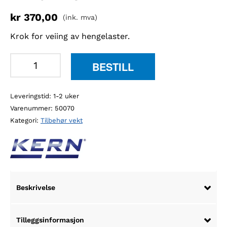
kr
370,00
(ink. mva)
Krok for veiing av hengelaster.
Kern
BESTILL
440-
A01
Leveringstid: 1-2 uker
krok
Varenummer:
50070
veiing
Kategori:
Tilbehør vekt
av
hengelast
antall
Beskrivelse
Tilleggsinformasjon