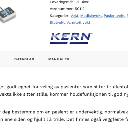
Leveringstid: 1-2 uker
og
Varenummer:
50112
gulvvekt
Kategorier:
Vekt
,
Medisinvekt
,
Pasientvekt
,
antall
Stolvekt
,
Vanntett vekt
E
DATABLAD
MANUALER
 godt egnet for veiing av pasienter som sitter i rullestol
vekta ikke sitter stille, kommer holdefunksjonen til god n
r deg bestemme om en pasient er undervektig, normalvekti
ene siden og hjul til å trille. Det finnes også veggfeste f