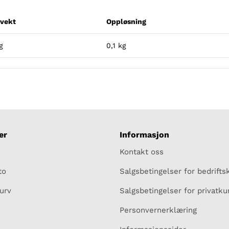
vekt
Oppløsning
g
0,1 kg
er
Informasjon
Kontakt oss
to
Salgsbetingelser for bedrift
urv
Salgsbetingelser for privatk
Personvernerklæring