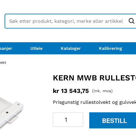
anjer
Utleie
Kataloger
Kalibrering
vekt
KERN MWB RULLEST
kr
13 543,75
(ink. mva)
Prisgunstig rullestolvekt og gulvve
KERN
BESTILL
MWB
rullestolvekt