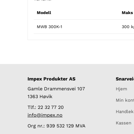
Modell
Maks 
MWB 300K-1
300 k
Impex Produkter AS
Snarvei
Gamle Drammensvei 107
Hjem
1363 Høvik
Min kon
Tlf.: 22 32 77 20
Handlek
info@impex.no
Kassen
Org nr.: 939 532 129 MVA