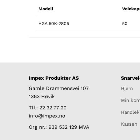
Modell
Veiekapa
HGA 50K-2S05
50
Impex Produkter AS
Snarvei
Gamle Drammensvei 107
Hjem
1363 Høvik
Min kon
Tlf.: 22 32 77 20
Handlek
info@impex.no
Kassen
Org nr.: 939 532 129 MVA