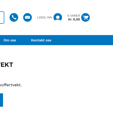
0 VARER
LOGG INN
Kr
0,00
Om oss
Kontakt oss
VEKT
offertvekt.