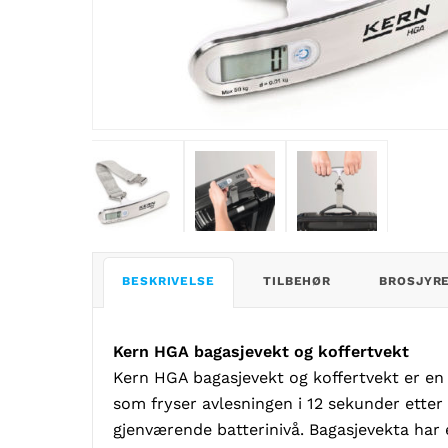
BESKRIVELSE
TILBEHØR
BROSJYR
Kern HGA bagasjevekt og koffertvekt
Kern HGA bagasjevekt og koffertvekt er en
som fryser avlesningen i 12 sekunder etter
gjenværende batterinivå. Bagasjevekta har e