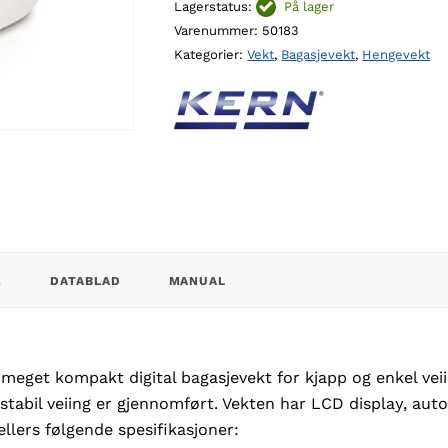
Lagerstatus:
På lager
antall
Varenummer:
50183
Kategorier:
Vekt
,
Bagasjevekt
,
Hengevekt
E
DATABLAD
MANUAL
 meget kompakt digital bagasjevekt for kjapp og enkel ve
 stabil veiing er gjennomført. Vekten har LCD display, aut
llers følgende spesifikasjoner: