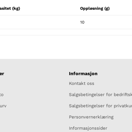
sitet (kg)
Oppløsning (g)
10
er
Informasjon
Kontakt oss
to
Salgsbetingelser for bedrift
urv
Salgsbetingelser for privatk
Personvernerklæring
Informasjonssider