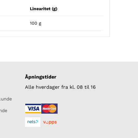
Linearitet (g)
100 g
Åpningstider
Alle hverdager fra kl. 08 til 16
skunde
unde