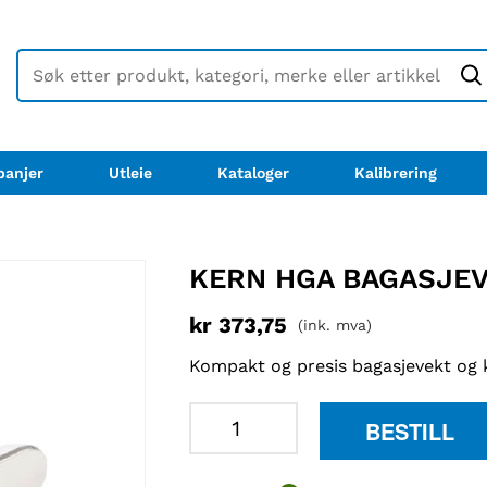
anjer
Utleie
Kataloger
Kalibrering
KERN HGA BAGASJE
kr
373,75
(ink. mva)
Kompakt og presis bagasjevekt og k
Kern
BESTILL
HGA
bagasjevekt