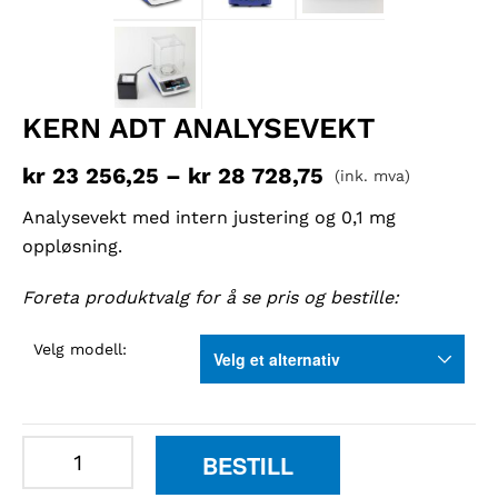
KERN ADT ANALYSEVEKT
kr
23 256,25
–
kr
28 728,75
(ink. mva)
Analysevekt med intern justering og 0,1 mg
oppløsning.
Foreta produktvalg for å se pris og bestille:
Velg modell:
Kern
BESTILL
ADT