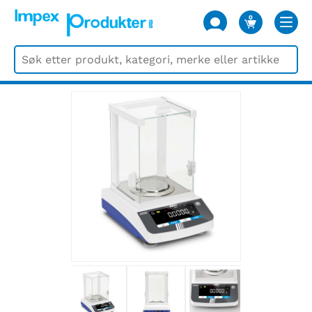
0
VARER