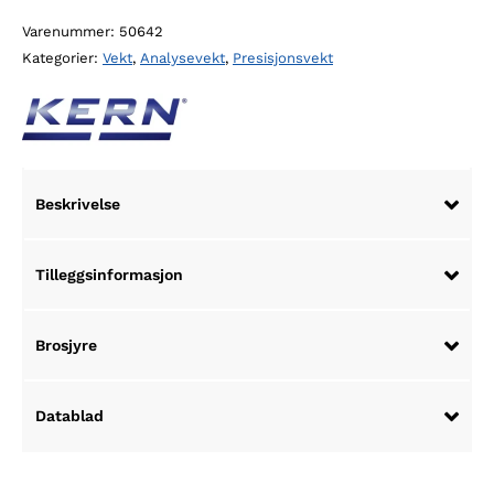
analysevekt
Varenummer:
50642
antall
Kategorier:
Vekt
,
Analysevekt
,
Presisjonsvekt
Beskrivelse
Tilleggsinformasjon
Brosjyre
Datablad