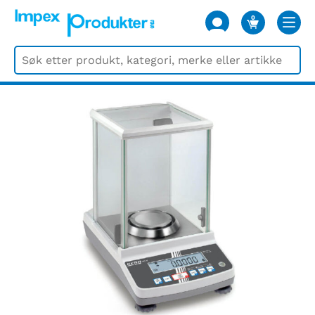
0
VARER