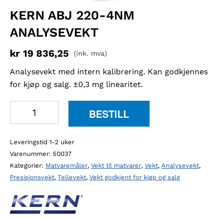
KERN ABJ 220-4NM
ANALYSEVEKT
kr
19 836,25
(ink. mva)
Analysevekt med intern kalibrering. Kan godkjennes
for kjøp og salg. ±0,3 mg linearitet.
KERN
BESTILL
ABJ
220-
Leveringstid 1-2 uker
4NM
Varenummer:
50037
analysevekt
Kategorier:
Matvaremåler
,
Vekt til matvarer
,
Vekt
,
Analysevekt
,
antall
Presisjonsvekt
,
Tellevekt
,
Vekt godkjent for kjøp og salg