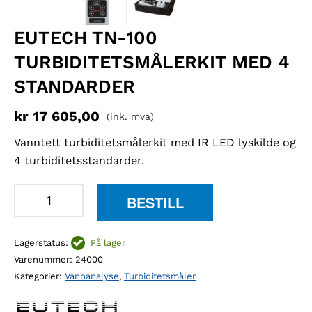
EUTECH TN-100
TURBIDITETSMÅLERKIT MED 4
STANDARDER
kr
17 605,00
(ink. mva)
Vanntett turbiditetsmålerkit med IR LED lyskilde og
4 turbiditetsstandarder.
Eutech
BESTILL
TN-
100
Lagerstatus:
På lager
turbiditetsmålerkit
Varenummer:
24000
med
Kategorier:
Vannanalyse
,
Turbiditetsmåler
4
standarder