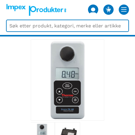
0
VARER