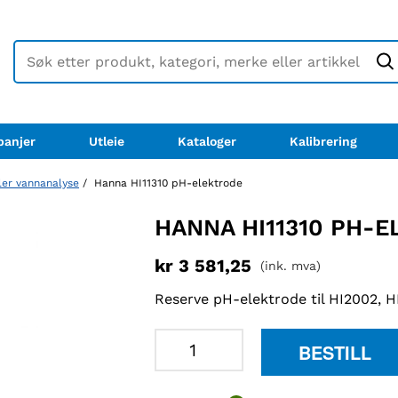
anjer
Utleie
Kataloger
Kalibrering
ler vannanalyse
/ Hanna HI11310 pH-elektrode
HANNA HI11310 PH-
kr
3 581,25
(ink. mva)
Reserve pH-elektrode til HI2002, 
Hanna
BESTILL
HI11310
pH-