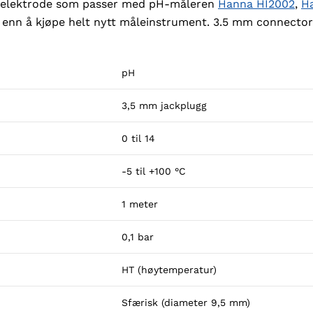
H-elektrode som passer med pH-måleren
Hanna HI2002
,
H
 enn å kjøpe helt nytt måleinstrument. 3.5 mm connector f
pH
3,5 mm jackplugg
0 til 14
-5 til +100 °C
1 meter
0,1 bar
HT (høytemperatur)
Sfærisk (diameter 9,5 mm)