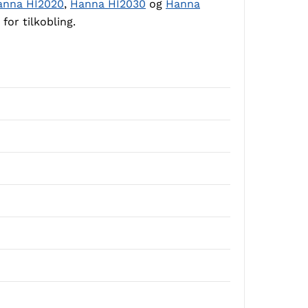
anna HI2020
,
Hanna HI2030
og
Hanna
or tilkobling.