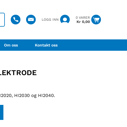
0 VARER
LOGG INN
Kr
0,00
Om oss
Kontakt oss
ELEKTRODE
HI2020, HI2030 og HI2040.