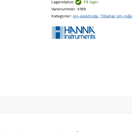
Lagerstatus:
På lager
elektrode
Varenummer:
4189
antall
Kategorier:
pH-elektrode
,
Tilbehør pH-mål