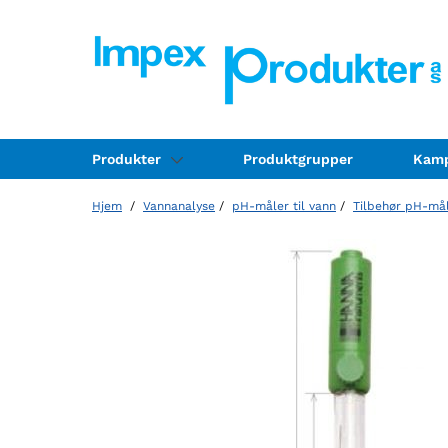
Produkter
Produktgrupper
Kamp
Hjem
/
Vannanalyse
/
pH-måler til vann
/
Tilbehør pH-må