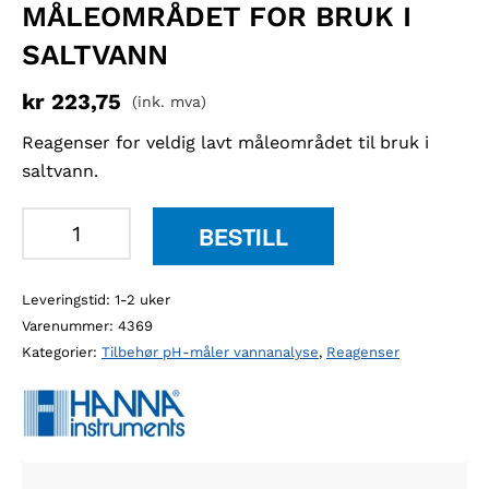
MÅLEOMRÅDET FOR BRUK I
SALTVANN
kr
223,75
(ink. mva)
Reagenser for veldig lavt måleområdet til bruk i
saltvann.
Hanna
BESTILL
HI774-
25
Leveringstid: 1-2 uker
fosfat
Varenummer:
4369
reagens
Kategorier:
Tilbehør pH-måler vannanalyse
,
Reagenser
for
lavt
måleområdet
for
bruk