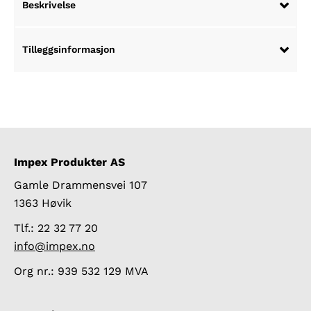
Beskrivelse
i
saltvann
antall
Tilleggsinformasjon
Impex Produkter AS
Gamle Drammensvei 107
1363 Høvik
Tlf.: 22 32 77 20
info@impex.no
Org nr.: 939 532 129 MVA