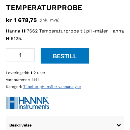
TEMPERATURPROBE
kr
1 678,75
(ink. mva)
Hanna HI7662 Temperaturprobe til pH-måler Hanna
HI9125.
Hanna
BESTILL
HI7662
temperaturprobe
Leveringstid: 1-2 uker
antall
Varenummer:
4144
Kategori:
Tilbehør pH-måler vannanalyse
Beskrivelse