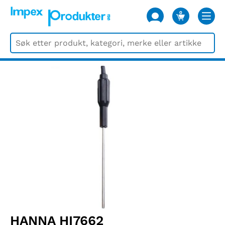
0
VARER
HANNA HI7662