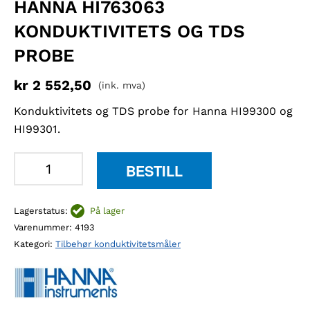
HANNA HI763063
KONDUKTIVITETS OG TDS
PROBE
kr
2 552,50
(ink. mva)
Konduktivitets og TDS probe for Hanna HI99300 og
HI99301.
Hanna
BESTILL
HI763063
konduktivitets
Lagerstatus:
På lager
og
Varenummer:
4193
TDS
Kategori:
Tilbehør konduktivitetsmåler
probe
antall