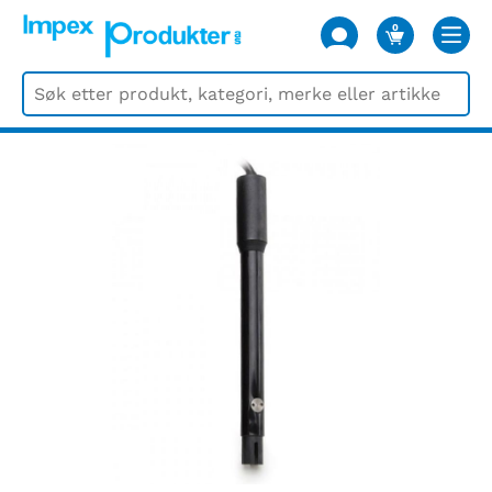
0
VARER