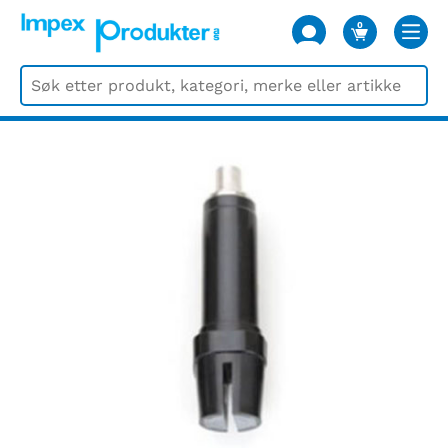
0
VARER