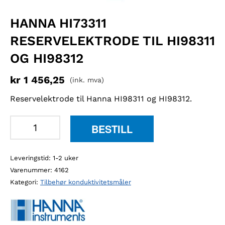
HANNA HI73311
RESERVELEKTRODE TIL HI98311
OG HI98312
kr
1 456,25
(ink. mva)
Reservelektrode til Hanna HI98311 og HI98312.
Hanna
BESTILL
HI73311
reservelektrode
Leveringstid: 1-2 uker
til
Varenummer:
4162
HI98311
Kategori:
Tilbehør konduktivitetsmåler
og
HI98312
antall