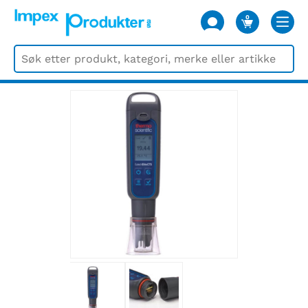
0
VARER