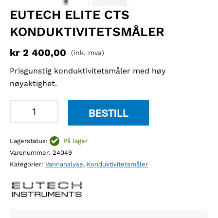
EUTECH ELITE CTS
KONDUKTIVITETSMÅLER
kr
2 400,00
(ink. mva)
Prisgunstig konduktivitetsmåler med høy
nøyaktighet.
Eutech
BESTILL
Elite
CTS
Lagerstatus:
På lager
konduktivitetsmåler
Varenummer:
24049
antall
Kategorier:
Vannanalyse
,
Konduktivitetsmåler