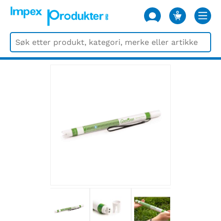
0
VARER