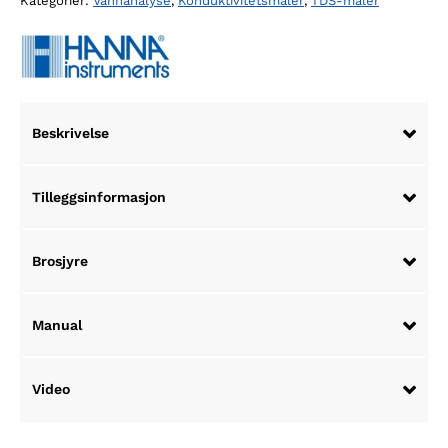
Kategorier:
Vannanalyse
,
Konduktivitetsmåler
,
TDS-måler
Beskrivelse
Tilleggsinformasjon
Brosjyre
Manual
Video