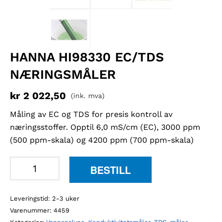
HANNA HI98330 EC/TDS
NÆRINGSMÅLER
kr
2 022,50
(ink. mva)
Måling av EC og TDS for presis kontroll av
næringsstoffer. Opptil 6,0 mS/cm (EC), 3000 ppm
(500 ppm-skala) og 4200 ppm (700 ppm-skala)
Hanna
BESTILL
HI98330
EC/TDS
Leveringstid: 2-3 uker
næringsmåler
Varenummer:
4459
antall