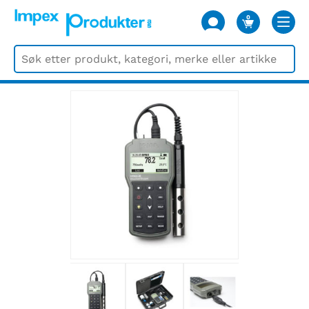
0
VARER