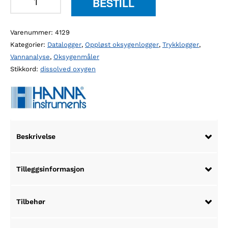
BESTILL
HI98198
optisk
Varenummer:
4129
oksygenmåler
Kategorier:
Datalogger
,
Oppløst oksygenlogger
,
Trykklogger
,
antall
Vannanalyse
,
Oksygenmåler
Stikkord:
dissolved oxygen
Beskrivelse
Tilleggsinformasjon
Tilbehør