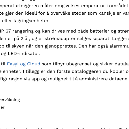
mperaturloggeren måler omgivelsestemperatur i området -
gjør den ideell for å overvåke steder som kanskje er vansk
 eller lagringsenheter.
IP 67 rangering og kan drives med både batterier og strøm
den er på 2 år, og et strømadapter selges separat. Logger
opp til skyen når den gjenopprettes. Den har også alarmm
 og LED-indikator.
til
EasyLog Cloud
som tilbyr ubegrenset og sikker datalagr
ine enheter. I tillegg er den første dataloggeren du koble
figurasjon via app og mulighet til å administrere dataene
vervåkning
der