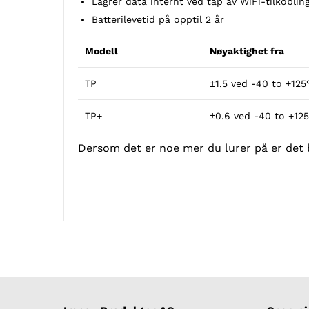
Lagrer data internt ved tap av WiFi-tilkoblin
Batterilevetid på opptil 2 år
Modell
Nøyaktighet fra
TP
±1.5 ved -40 to +125
TP+
±0.6 ved -40 to +12
Dersom det er noe mer du lurer på er det