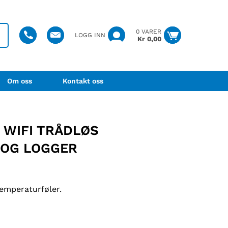
0 VARER
LOGG INN
Kr
0,00
Om oss
Kontakt oss
 WIFI TRÅDLØS
OG LOGGER
emperaturføler.