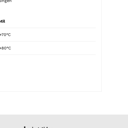
lingen
til
 +70°C
 +80°C