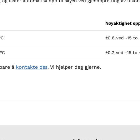
g og laster automatisk opp til skyen ved gjenoppretting av tilkob
Nøyaktighet opp
°C
±0.8 ved -15 to
5°C
±0.2 ved -15 to
 bare å
kontakte oss
. Vi hjelper deg gjerne.