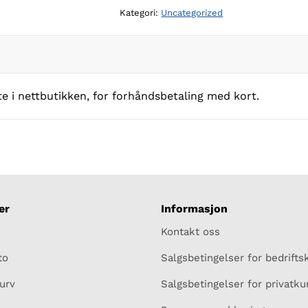
betales
Kategori:
Uncategorized
med
kort
antall
ute i nettbutikken, for forhåndsbetaling med kort.
er
Informasjon
Kontakt oss
to
Salgsbetingelser for bedrift
urv
Salgsbetingelser for privatk