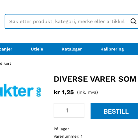
anjer
Utleie
Kataloger
Kalibrering
d kort
DIVERSE VARER SOM
kr
1,25
(ink. mva)
Diverse
BESTILL
varer
som
På lager
skal
Varenummer:
1