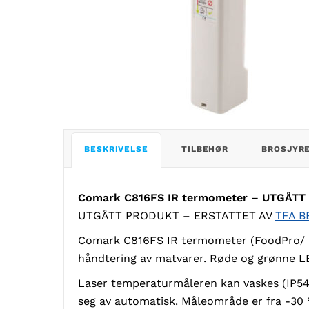
BESKRIVELSE
TILBEHØR
BROSJYR
Comark C816FS IR termometer – UTGÅTT
UTGÅTT PRODUKT – ERSTATTET AV
TFA B
Comark C816FS IR termometer (FoodPro/ Fo
håndtering av matvarer. Røde og grønne LED
Laser temperaturmåleren kan vaskes (IP54),
seg av automatisk. Måleområde er fra -30 °