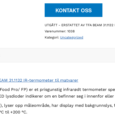
KONTAKT OSS
UTGÅTT - ERSTATTET AV TFA BEAM 31.1132 I
Varenummer:
1038
Kategori:
Uncategorized
E
EAM 31.1132 IR-termometer til matvarer
od Pro/ FP) er et prisgunstig infrarødt termometer spes
 lysdioder indikerer om en befinner seg i innenfor eller 
 lyser opp måleområde, har display med bakgrunnslys, fry
C til +200 °C.