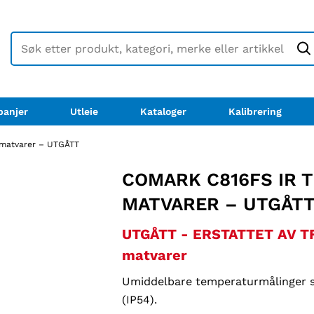
anjer
Utleie
Kataloger
Kalibrering
 matvarer – UTGÅTT
COMARK C816FS IR 
MATVARER – UTGÅT
UTGÅTT - ERSTATTET AV TF
matvarer
Umiddelbare temperaturmålinger sp
(IP54).