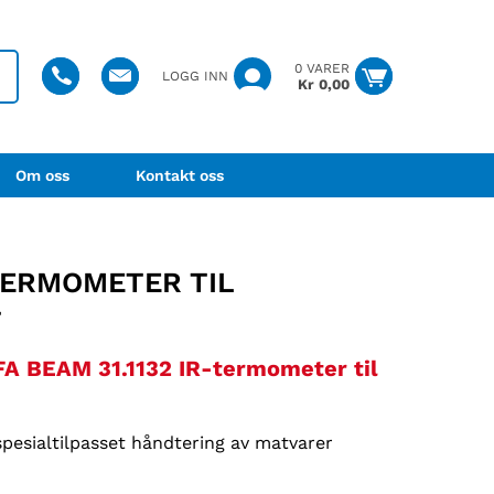
0 VARER
LOGG INN
Kr
0,00
Om oss
Kontakt oss
TERMOMETER TIL
T
A BEAM 31.1132 IR-termometer til
esialtilpasset håndtering av matvarer