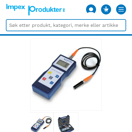
0
VARER