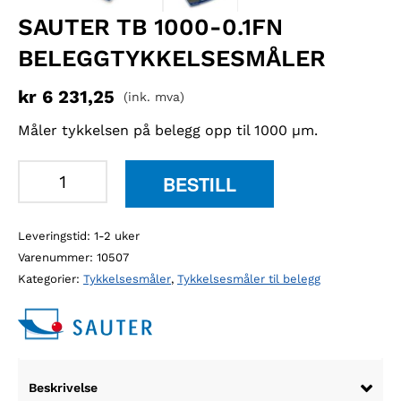
SAUTER TB 1000-0.1FN
BELEGGTYKKELSESMÅLER
kr
6 231,25
(ink. mva)
Måler tykkelsen på belegg opp til 1000 µm.
Sauter
BESTILL
TB
1000-
Leveringstid: 1-2 uker
0.1FN
Varenummer:
10507
beleggtykkelsesmåler
Kategorier:
Tykkelsesmåler
,
Tykkelsesmåler til belegg
antall
Beskrivelse