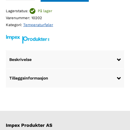
T,
Lagerstatus:
På lager
3
Varenummer:
10202
mm
Kategori:
Temperaturføler
dia,
500
mm
lengde
antall
Beskrivelse
Tilleggsinformasjon
Impex Produkter AS