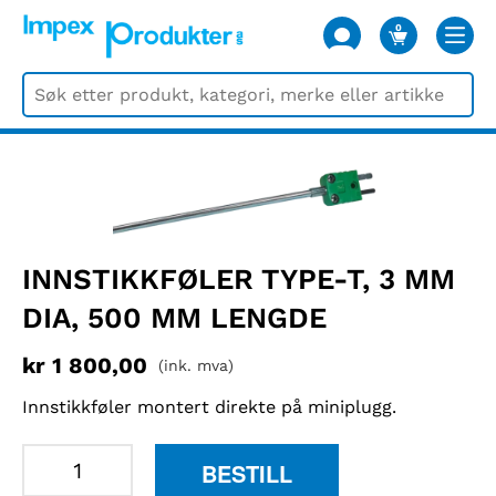
0
VARER
INNSTIKKFØLER TYPE-T, 3 MM
DIA, 500 MM LENGDE
kr
1 800,00
(ink. mva)
Innstikkføler montert direkte på miniplugg.
Innstikkføler
BESTILL
type-