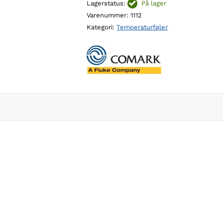
Lagerstatus:
På lager
innstikkføler
Varenummer:
1112
antall
Kategori:
Temperaturføler