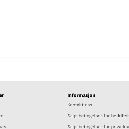
er
Informasjon
Kontakt oss
to
Salgsbetingelser for bedrift
urv
Salgsbetingelser for privatk