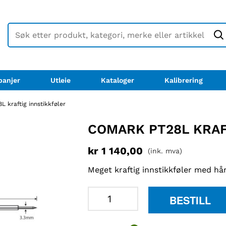
anjer
Utleie
Kataloger
Kalibrering
 kraftig innstikkføler
COMARK PT28L KRAF
kr
1 140,00
(ink. mva)
Meget kraftig innstikkføler med hå
Comark
BESTILL
PT28L
kraftig