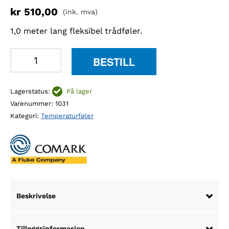
kr
510,00
(ink. mva)
1,0 meter lang fleksibel trådføler.
Comark
BESTILL
AX24L
termistor
Lagerstatus:
På lager
trådføler
Varenummer:
1031
1m
Kategori:
Temperaturføler
antall
Beskrivelse
Tilleggsinformasjon