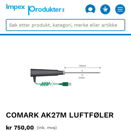
0
VARER
COMARK AK27M LUFTFØLER
kr
750,00
(ink. mva)