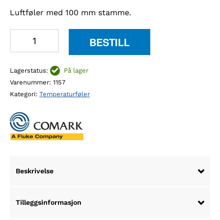
Luftføler med 100 mm stamme.
Comark
BESTILL
AK27M
luftføler
Lagerstatus:
På lager
antall
Varenummer:
1157
Kategori:
Temperaturføler
Beskrivelse
Tilleggsinformasjon