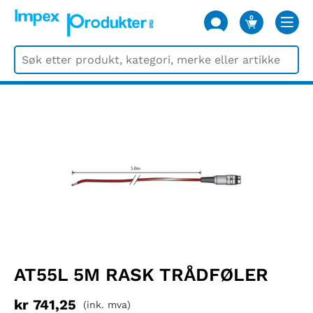
0
VARER
AT55L 5M RASK TRÅDFØLER
kr
741,25
(ink. mva)