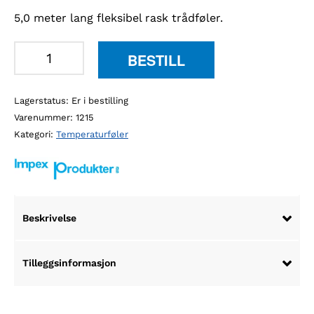
5,0 meter lang fleksibel rask trådføler.
AT55L
BESTILL
5m
rask
Lagerstatus:
Er i bestilling
trådføler
Varenummer:
1215
antall
Kategori:
Temperaturføler
Beskrivelse
Tilleggsinformasjon