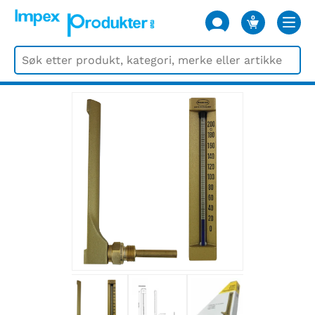
0
VARER