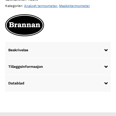
110
Kategorier:
Analogt termometer
,
Maskintermometer
mm
hus,
100
mm
innstikklengde
antall
Beskrivelse
Tilleggsinformasjon
Datablad