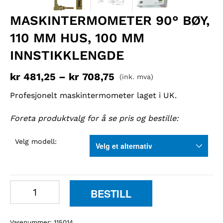
MASKINTERMOMETER 90° BØY,
110 MM HUS, 100 MM
INNSTIKKLENGDE
kr
481,25
–
kr
708,75
(ink. mva)
Profesjonelt maskintermometer laget i UK.
Foreta produktvalg for å se pris og bestille:
Velg modell:
Maskintermometer
BESTILL
90°
bøy,
Varenummer:
115014