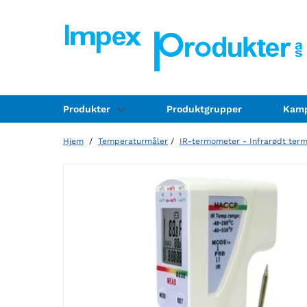
Produkter
Produktgrupper
Kamp
Hjem
/
Temperaturmåler
/
IR-termometer - Infrarødt ter