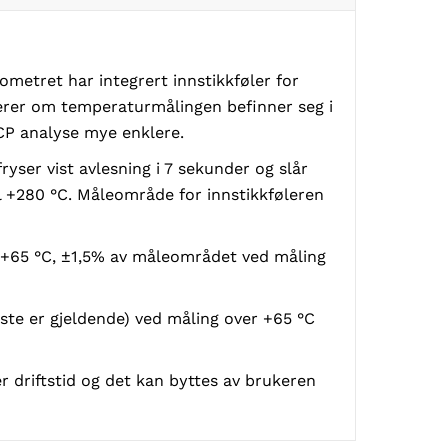
metret har integrert innstikkføler for
erer om temperaturmålingen befinner seg i
CP analyse mye enklere.
ser vist avlesning i 7 sekunder og slår
il +280 °C. Måleområde for innstikkføleren
til +65 °C, ±1,5% av måleområdet ved måling
ørste er gjeldende) ved måling over +65 °C
er driftstid og det kan byttes av brukeren