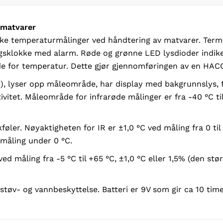
 matvarer
ske temperaturmålinger ved håndtering av matvarer. Termo
ngsklokke med alarm. Røde og grønne LED lysdioder indik
de for temperatur. Dette gjør gjennomføringen av en HAC
 lyser opp måleområde, har display med bakgrunnslys, fry
ivitet. Måleområde for infrarøde målinger er fra -40 °C t
kføler. Nøyaktigheten for IR er ±1,0 °C ved måling fra 0 
 måling under 0 °C.
ved måling fra -5 °C til +65 °C, ±1,0 °C eller 1,5% (den st
l støv- og vannbeskyttelse. Batteri er 9V som gir ca 10 tim