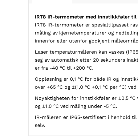
IRT8 IR-termometer med innstikkføler til
IRT8 IR-termometer er spesialtilpasset ra
måling av kjernetemperaturer og nedtelli
innenfor eller utenfor godkjent måleområ
Laser temperaturmåleren kan vaskes (IP65),
seg av automatisk etter 20 sekunders inakt
er fra -40 °C til +200 °C.
Oppløsning er 0,1 °C for både IR og innstik
over +65 °C og ±(1,0 °C +0,1 °C per °C) ved
Nøyaktigheten for innstikkføler er ±0,5 °C 
og ±1,0 °C ved måling under -5 °C.
IR-måleren er IP65-sertifisert i henhold ti
selv.