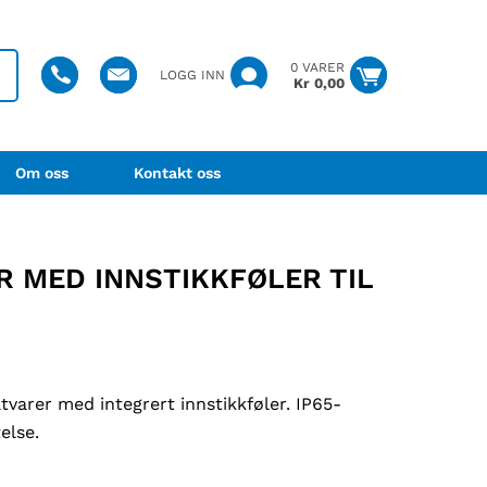
0 VARER
LOGG INN
Kr
0,00
Om oss
Kontakt oss
R MED INNSTIKKFØLER TIL
varer med integrert innstikkføler. IP65-
else.