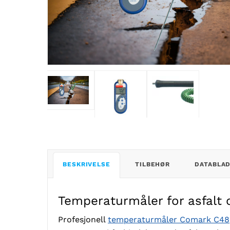
BESKRIVELSE
TILBEHØR
DATABLA
Temperaturmåler for asfalt 
Profesjonell
temperaturmåler Comark C48