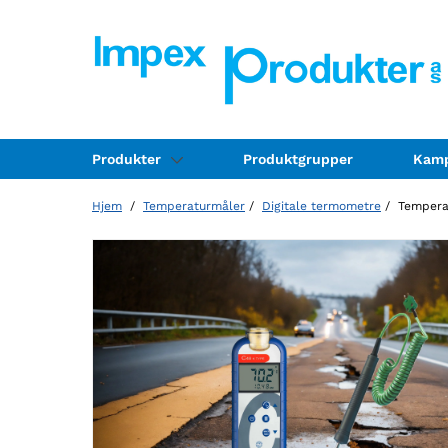
Produkter
Produktgrupper
Kamp
Hjem
/
Temperaturmåler
/
Digitale termometre
/ Temperat