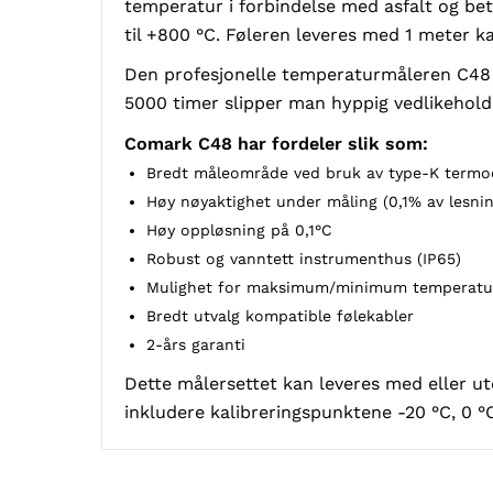
temperatur i forbindelse med asfalt og be
til +800 °C. Føleren leveres med 1 meter ka
Den profesjonelle temperaturmåleren C48 er
5000 timer slipper man hyppig vedlikehold.
Comark C48 har fordeler slik som:
Bredt måleområde ved bruk av type-K termoel
Høy nøyaktighet under måling (0,1% av lesnin
Høy oppløsning på 0,1°C
Robust og vanntett instrumenthus (IP65)
Mulighet for maksimum/minimum temperatur
Bredt utvalg kompatible følekabler
2-års garanti
Dette målersettet kan leveres med eller ute
inkludere kalibreringspunktene -20 °C, 0 °