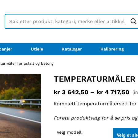
anjer
Utleie
Kataloger
Kalibrering
urmåler for asfalt og betong
TEMPERATURMÅLER 
kr
3 642,50
–
kr
4 717,50
(i
Komplett temperaturmålersett for m
Foreta produktvalg for å se pris og 
Velg modell: