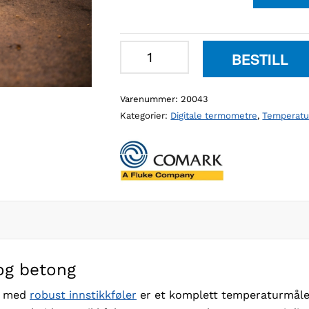
Temperaturmåler
BESTILL
for
asfalt
Varenummer:
20043
og
Kategorier:
Digitale termometre
,
Temperatu
betong
antall
D
og betong
med
robust innstikkføler
er et komplett temperaturmåler