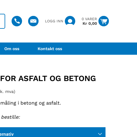
0 VARER
LOGG INN
Kr
0,00
Om oss
Kontakt oss
FOR ASFALT OG BETONG
nk. mva)
åling i betong og asfalt.
bestille: