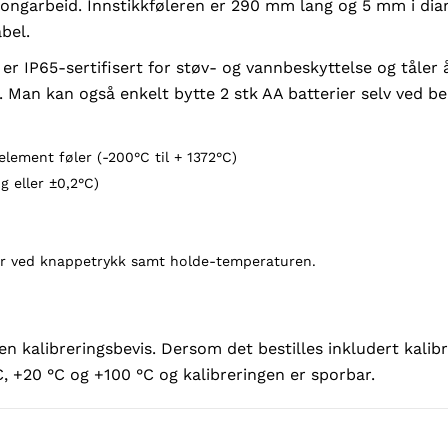
tongarbeid. Innstikkføleren er 290 mm lang og 5 mm i di
bel.
 IP65-sertifisert for støv- og vannbeskyttelse og tåler å 
 Man kan også enkelt bytte 2 stk AA batterier selv ved be
ement føler (-200°C til + 1372°C)
g eller ±0,2°C)
 ved knappetrykk samt holde-temperaturen.
n kalibreringsbevis. Dersom det bestilles inkludert kalibre
C, +20 °C og +100 °C og kalibreringen er sporbar.