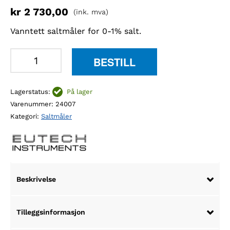
kr
2 730,00
(ink. mva)
Vanntett saltmåler for 0-1% salt.
Eutech
BESTILL
SaltTestr
11
Lagerstatus:
På lager
saltmåler
Varenummer:
24007
antall
Kategori:
Saltmåler
Beskrivelse
Tilleggsinformasjon