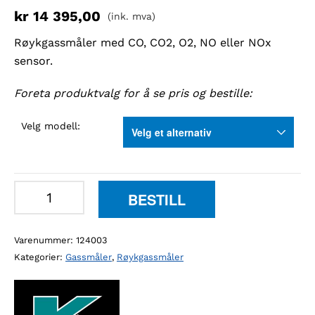
kr
14 395,00
(ink. mva)
Røykgassmåler med CO, CO2, O2, NO eller NOx
sensor.
Foreta produktvalg for å se pris og bestille:
Velg modell:
KANE
BESTILL
EGA1
Røykgassmåler
Varenummer:
124003
med
Kategorier:
Gassmåler
,
Røykgassmåler
1
sensor
antall