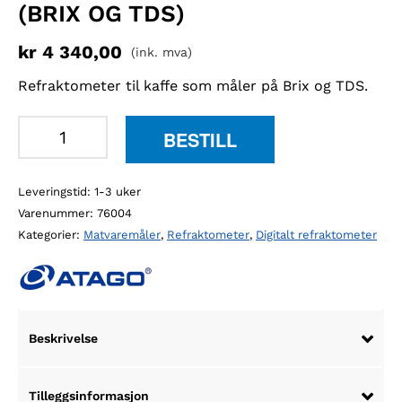
(BRIX OG TDS)
kr
4 340,00
(ink. mva)
Refraktometer til kaffe som måler på Brix og TDS.
Atago
BESTILL
PAL-
COFFEE
Leveringstid: 1-3 uker
refraktometer
Varenummer:
76004
til
Kategorier:
Matvaremåler
,
Refraktometer
,
Digitalt refraktometer
kaffe
(Brix
og
TDS)
antall
Beskrivelse
Tilleggsinformasjon