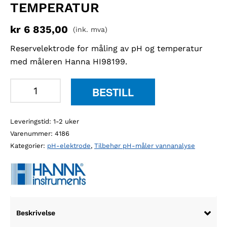
TEMPERATUR
kr
6 835,00
(ink. mva)
Reservelektrode for måling av pH og temperatur
med måleren Hanna HI98199.
Hanna
BESTILL
HI829113
reservelektrode
Leveringstid: 1-2 uker
-
Varenummer:
4186
pH
Kategorier:
pH-elektrode
,
Tilbehør pH-måler vannanalyse
og
temperatur
antall
Beskrivelse