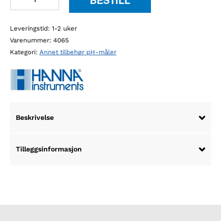
FC099
kniv
Leveringstid: 1-2 uker
til
Varenummer:
4065
HI99163,
Kategori:
Annet tilbehør pH-måler
35mm
antall
Beskrivelse
Tilleggsinformasjon