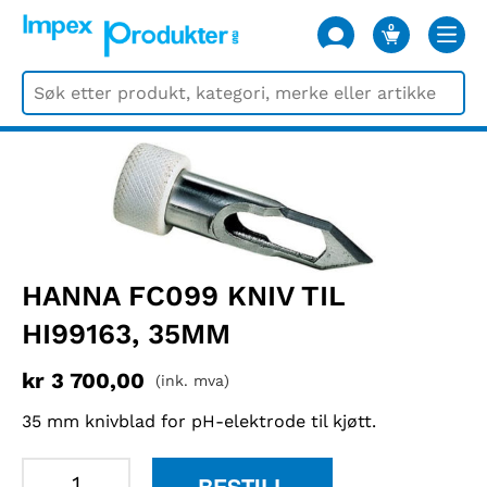
0
VARER
HANNA FC099 KNIV TIL
HI99163, 35MM
kr
3 700,00
(ink. mva)
35 mm knivblad for pH-elektrode til kjøtt.
Hanna
BESTILL