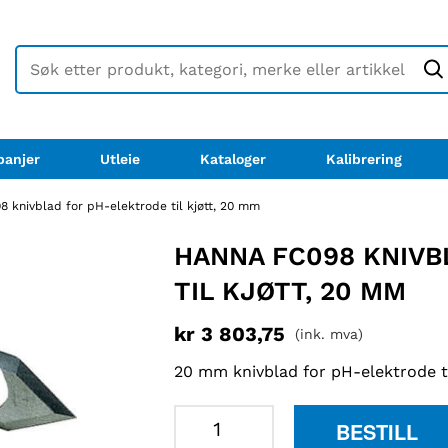
anjer
Utleie
Kataloger
Kalibrering
 knivblad for pH-elektrode til kjøtt, 20 mm
HANNA FC098 KNIVB
TIL KJØTT, 20 MM
kr
3 803,75
(ink. mva)
20 mm knivblad for pH-elektrode til
Hanna
BESTILL
FC098