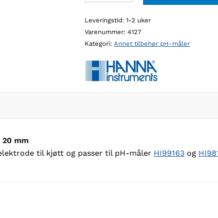
knivblad
Leveringstid: 1-2 uker
for
Varenummer:
4127
pH-
Kategori:
Annet tilbehør pH-måler
elektrode
til
kjøtt,
20
mm
antall
t, 20 mm
ektrode til kjøtt og passer til pH-måler
HI99163
og
HI98