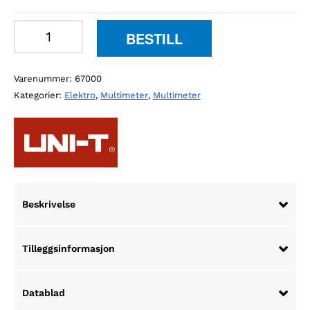
UNI-
BESTILL
T
UT171
Varenummer:
67000
multimeter
Kategorier:
Elektro
,
Multimeter
,
Multimeter
antall
Beskrivelse
Tilleggsinformasjon
Datablad