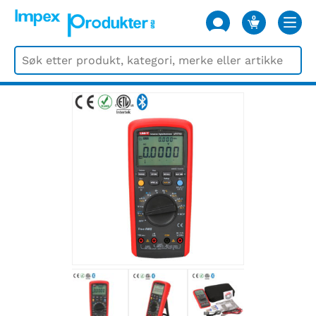
0
VARER