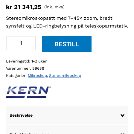
kr
21 341,25
(ink. mva)
Stereomikroskopsett med 7–45× zoom, bredt
synsfelt og LED-ringbelysning på teleskoparmstativ.
Kern
BESTILL
OZM
902
Leveringstid: 1-2 uker
stereomikroskopsett
Varenummer:
59639
antall
Kategorier:
Mikroskop
,
Stereomikroskop
Beskrivelse