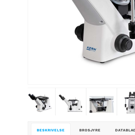
BESKRIVELSE
BROSJYRE
DATABLA