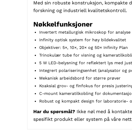
Med sin robuste konstruksjon, kompakte des
forskning og industriell kvalitetskontroll.
Nøkkelfunksjoner
Invertert metallurgisk mikroskop for analyse 
Infinity optisk system for høy bildekvalitet
Objektiver: 5×, 10×, 20× og 50× Infinity Plan
Trinokulær tube for visning og kameratilkobl
5 W LED-belysning for reflektert lys med just
Integrert polariseringsenhet (analysator og po
Mekanisk arbeidsbord for større prøver
Koaksial grov- og finfokus for presis justerin
C-mount kameratilkobling for dokumentasj
Robust og kompakt design for laboratorie- o
Har du spørsmål?
Ikke nøl med å kontakte 
spesifikt produkt eller system på våre nett