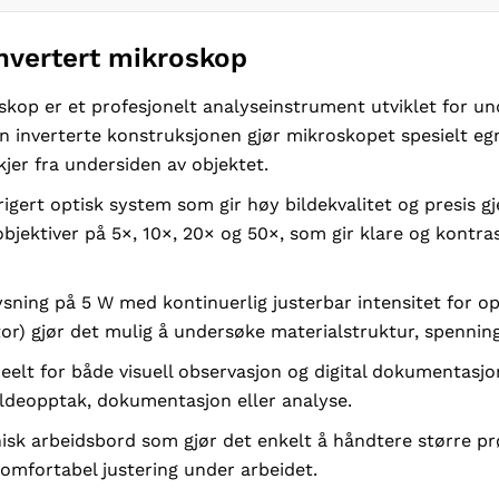
nvertert mikroskop
kop er et profesjonelt analyseinstrument utviklet for un
n inverterte konstruksjonen gjør mikroskopet spesielt egn
jer fra undersiden av objektet.
igert optisk system som gir høy bildekvalitet og presis gj
bjektiver på 5×, 10×, 20× og 50×, som gir klare og kontra
ning på 5 W med kontinuerlig justerbar intensitet for opt
tor) gjør det mulig å undersøke materialstruktur, spennin
eelt for både visuell observasjon og digital dokumentasj
ildeopptak, dokumentasjon eller analyse.
sk arbeidsbord som gjør det enkelt å håndtere større pr
komfortabel justering under arbeidet.