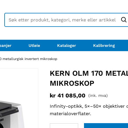
anjer
Utleie
Kataloger
Kalibrering
 metallurgisk invertert mikroskop
KERN OLM 170 META
MIKROSKOP
kr
41 085,00
(ink. mva)
Infinity-optikk, 5×–50× objektiver 
materialoverflater.
Kern