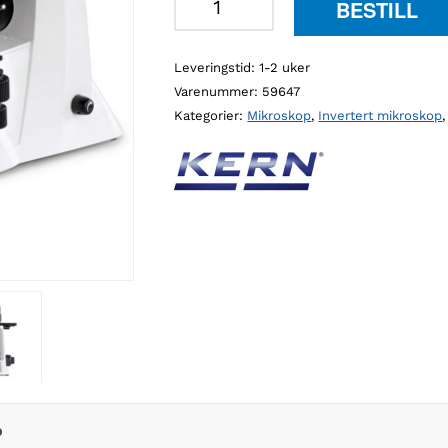
BESTILL
OLM
170
Leveringstid: 1-2 uker
metallurgisk
Varenummer:
59647
invertert
Kategorier:
Mikroskop
,
Invertert mikroskop
mikroskop
antall
D