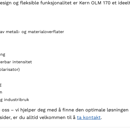
ign og fleksible funksjonalitet er Kern OLM 170 et ideelt 
av metall- og materialoverflater
ing
erbar intensitet
larisator)
g
on
g industribruk
oss – vi hjelper deg med å finne den optimale løsningen f
sider, er du alltid velkommen til å
ta kontakt
.