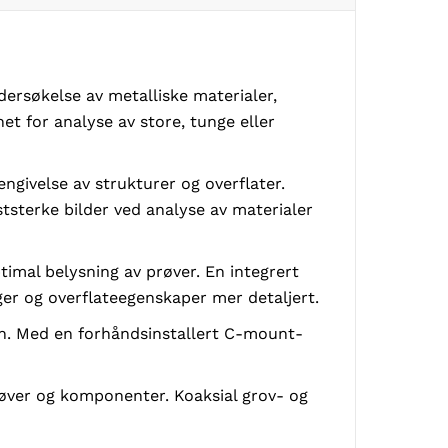
dersøkelse av metalliske materialer,
et for analyse av store, tunge eller
engivelse av strukturer og overflater.
ststerke bilder ved analyse av materialer
imal belysning av prøver. En integrert
ger og overflateegenskaper mer detaljert.
on. Med en forhåndsinstallert C-mount-
øver og komponenter. Koaksial grov- og