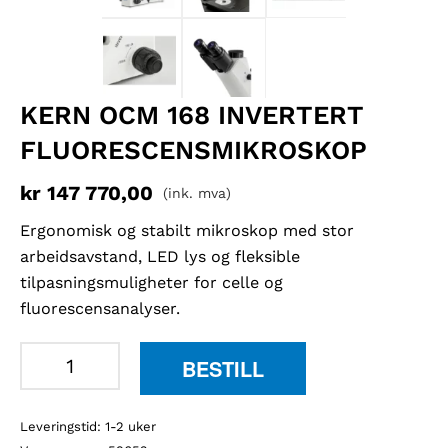
KERN OCM 168 INVERTERT
FLUORESCENSMIKROSKOP
kr
147 770,00
(ink. mva)
Ergonomisk og stabilt mikroskop med stor
arbeidsavstand, LED lys og fleksible
tilpasningsmuligheter for celle og
fluorescensanalyser.
Kern
BESTILL
OCM
168
Leveringstid: 1-2 uker
invertert