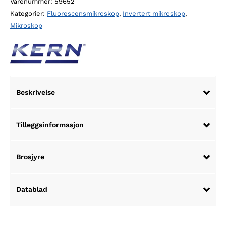
Varenummer:
59652
fluorescensmikroskop
Kategorier:
Fluorescensmikroskop
,
Invertert mikroskop
,
antall
Mikroskop
Beskrivelse
Tilleggsinformasjon
Brosjyre
Datablad