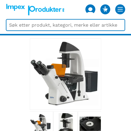
0
VARER