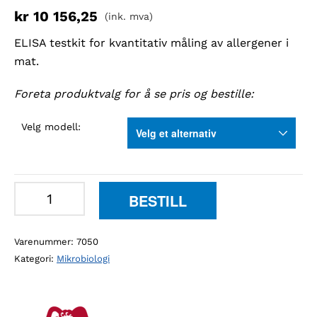
kr
10 156,25
(ink. mva)
ELISA testkit for kvantitativ måling av allergener i
mat.
Foreta produktvalg for å se pris og bestille:
Velg modell:
Elisa
BESTILL
II
kit
Varenummer:
7050
for
Kategori:
Mikrobiologi
måling
av
allergener