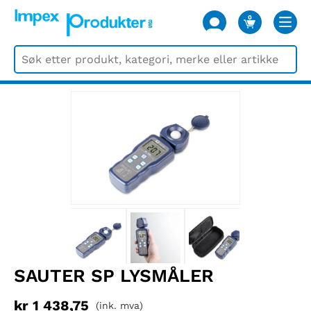
0
VARER
SAUTER SP LYSMÅLER
kr
1 438,75
(ink. mva)