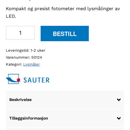
Kompakt og presist fotometer med lysmålinger av
LED.
Sauter
BESTILL
SP
lysmåler
Leveringstid: 1-2 uker
antall
Varenummer:
50124
Kategori:
Lysmåler
Beskrivelse
Tilleggsinformasjon