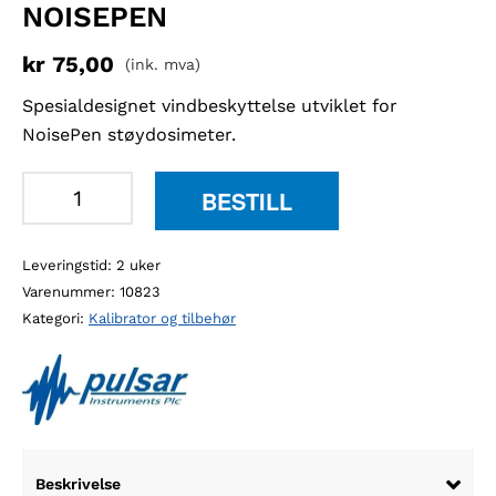
NOISEPEN
kr
75,00
(ink. mva)
Spesialdesignet vindbeskyttelse utviklet for
NoisePen støydosimeter.
Pulsar
BESTILL
WS26
vindbeskyttelse
Leveringstid: 2 uker
til
Varenummer:
10823
NoisePen
Kategori:
Kalibrator og tilbehør
antall
Beskrivelse