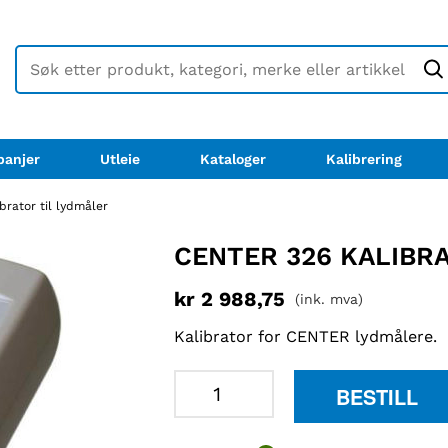
anjer
Utleie
Kataloger
Kalibrering
brator til lydmåler
CENTER 326 KALIBR
kr
2 988,75
(ink. mva)
Kalibrator for CENTER lydmålere.
Center
BESTILL
326
kalibrator