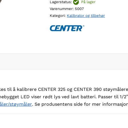
Lagerstatus:
På lager
til
Varenummer:
5007
lydmåler
Kategori:
Kalibrator og tilbehør
antall
kes til å kalibrere CENTER 325 og CENTER 390 støymålere.
ebygget LED viser rødt lys ved lavt batteri. Passer til 1/2
åler/støymåler
. Se produsentens side for mer informasj