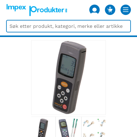
0
VARER