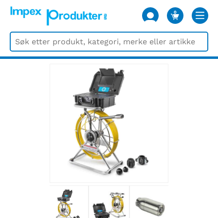
0
VARER