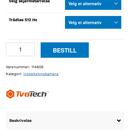
Velg skjermstørrelse
Trådløs 512 Hz
TvbTech
BESTILL
3399FB
rørinspeksjonskamera
Varenummer:
114606
med
Kategori:
Inspeksjonskamera
40-
60m
kabel
og
Ø38mm
hode
Beskrivelse
antall